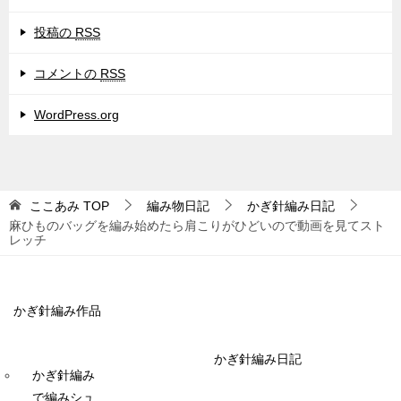
投稿の
RSS
コメントの
RSS
WordPress.org
ここあみ
TOP
編み物日記
かぎ針編み日記
麻ひものバッグを編み始めたら肩こりがひどいので動画を見てスト
レッチ
かぎ針編み作品
かぎ針編み日記
かぎ針編み
で編みシュ