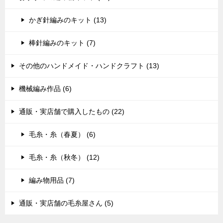
かぎ針編みのキット (13)
棒針編みのキット (7)
その他のハンドメイド・ハンドクラフト (13)
機械編み作品 (6)
通販・実店舗で購入したもの (22)
毛糸・糸（春夏） (6)
毛糸・糸（秋冬） (12)
編み物用品 (7)
通販・実店舗の毛糸屋さん (5)