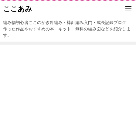
ここあみ
編み物初心者ここのかぎ針編み・棒針編み入門・成長記録ブログ
作った作品やおすすめの本、キット、無料の編み図などを紹介しま
す。