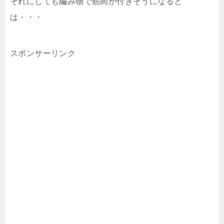
それにしても編み物で筋肉が付きそうになると
は・・・
スポンサーリンク