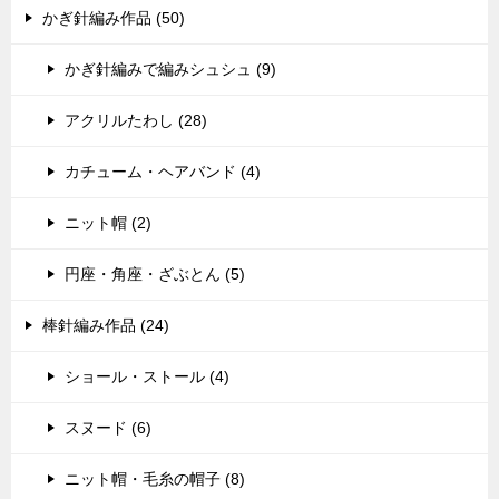
かぎ針編み作品 (50)
かぎ針編みで編みシュシュ (9)
アクリルたわし (28)
カチューム・ヘアバンド (4)
ニット帽 (2)
円座・角座・ざぶとん (5)
棒針編み作品 (24)
ショール・ストール (4)
スヌード (6)
ニット帽・毛糸の帽子 (8)