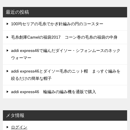
最近の投稿
100均セリアの毛糸でかぎ針編みの円のコースター
毛糸創庫Camelの福袋2017 コーン巻の毛糸の福袋の中身
addi express46で編んだダイソー・シフォンムースのネック
ウォーマー
addi express46とダイソー毛糸のニット帽 まっすぐ編みを
絞るだけの簡単な帽子
addi express46 輪編みの編み機を通販で購入
メタ情報
ログイン