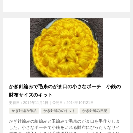
かぎ針編みで毛糸のがま口の小さなポーチ 小銭の
財布サイズのキット
更新日：
2014年11月1日
公開日：
2014年10月21日
かぎ針編み作品
かぎ針編みのキット
かぎ針編み日記
かぎ針編みの細編みと玉編みで毛糸のがま口を手作りしま
した。小さなポーチで小銭をいれる財布にぴったりなサイ