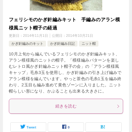
フェリシモのかぎ針編みキット 手編みのアラン模
様風ニット帽子の経過
更新日：
2014年11月1日
公開日：
2014年10月21日
かぎ針編みのキット
かぎ針編み日記
ニット帽
10月上旬から編んでいるフェリシモのかぎ針編みキット、
アラン模様風のニットの帽子。「模様編みパターンを楽し
むレトロ風かぎ針編みニット帽子の会」の「アラン模様風
キャップ」毛糸3玉を使用し、かぎ針編みの引き上げ編みで
アラン模様を編んでいます。やっと茶色の毛糸1玉を編み終
わり、2玉目も編み進めて黄色ゾーンに入りました。ニット
帽らしい形になり、かぶることも出来る大きさに。
続きを読む
Tweet
0