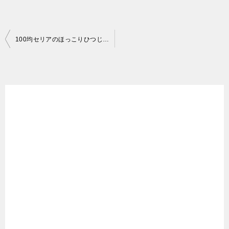
投
100均セリアのほっこりひつじちゃんでボーダーを編んでみる
稿
ナ
ビ
ゲ
ー
シ
ョ
ン