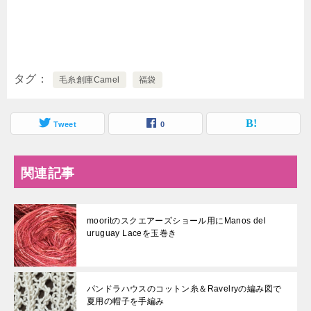
タグ
毛糸創庫Camel
福袋
Tweet
0
関連記事
mooritのスクエアーズショール用にManos del
uruguay Laceを玉巻き
パンドラハウスのコットン糸＆Ravelryの編み図で
夏用の帽子を手編み