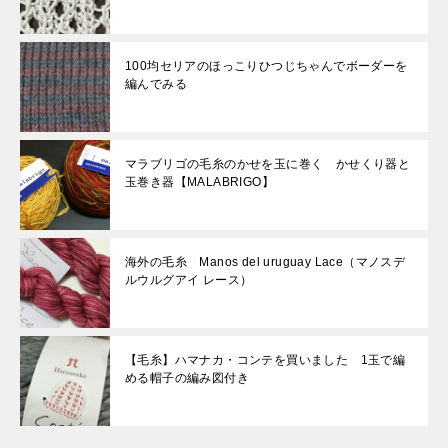
100均セリアのほっこりひつじちゃんでボーダーを
編んでみる
マラブリゴの毛糸のかせを玉に巻く かせくり器と
玉巻き器【MALABRIGO】
海外の毛糸 Manos del uruguay Lace（マノスデ
ルウルグアイ レース）
【毛糸】ハマナカ・コンテを買いました 1玉で編
める帽子の編み図付き