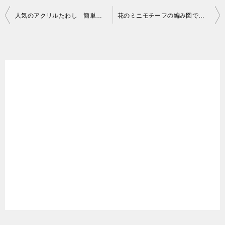
投
人気のアクリルたわし 簡単な葉っぱの形のエコたわしをかぎ針編みで
花のミニモチーフの編み図で手作りのアクリルたわし（エコたわし）
稿
ナ
ビ
ゲ
ー
シ
ョ
ン