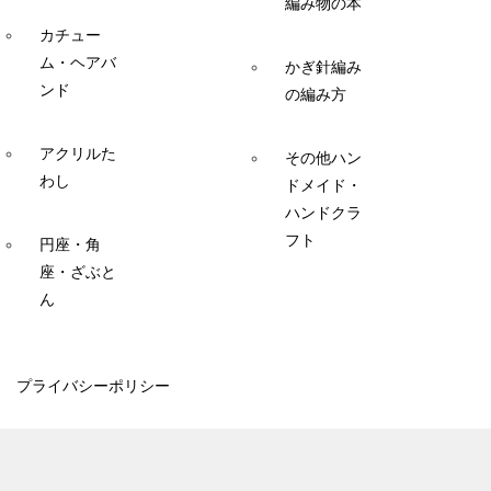
編み物の本
カチュー
ム・ヘアバ
かぎ針編み
ンド
の編み方
アクリルた
その他ハン
わし
ドメイド・
ハンドクラ
フト
円座・角
座・ざぶと
ん
プライバシーポリシー
© 2014 ここあみ
TOPへ
シェア