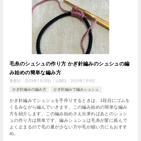
毛糸のシュシュの作り方 かぎ針編みのシュシュの編
み始めの簡単な編み方
更新日：
2015年7月29日
公開日：
2015年7月9日
かぎ針編みの編み方
かぎ針編みで編みシュシュ
かぎ針編みでシュシュを手作りするときは、1段目にゴムを
くるみながら編んでいきます。この編み始めの簡単な編み
方を紹介します。この編み始めさえ出来ればあとのシュシ
ュの作り方は簡単です。編みシュシュは毛糸が髪に絡んで
よく止まるので毛の量が少ない方や毛が細い方にもおすす
め。