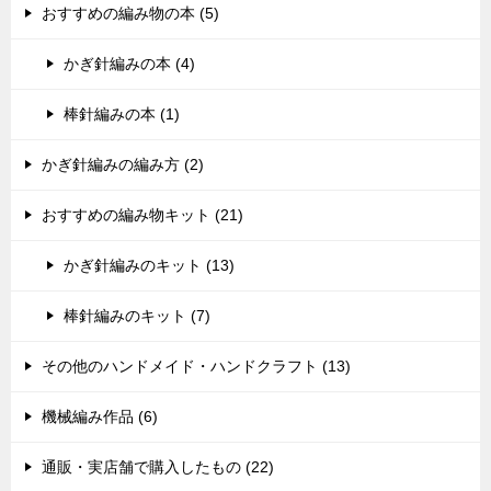
おすすめの編み物の本 (5)
かぎ針編みの本 (4)
棒針編みの本 (1)
かぎ針編みの編み方 (2)
おすすめの編み物キット (21)
かぎ針編みのキット (13)
棒針編みのキット (7)
その他のハンドメイド・ハンドクラフト (13)
機械編み作品 (6)
通販・実店舗で購入したもの (22)