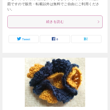
図ですので販売・転載以外は無料でご自由にご利用くださ
い。
続きを読む
Tweet
0