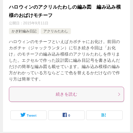
ハロウィンのアクリルたわしの編み図 編み込み模
様のおばけモチーフ
公開日：
2015年9月11日
かぎ針編み日記
アクリルたわし
ハロウィンのモチーフといえばカボチャにお化け。前回の
カボチャ（ジャックランタン）に引き続き今回は「お化
け」のモチーフの編み込み模様のアクリルたわしを作りま
した。エクセルで作った設計図に編み目記号を書き込んだ
だけの簡単な編み図も載せています。編み込み模様の編み
方がわかっている方ならどこで色を替えるかだけなので作
り方は簡単です。
続きを読む
Tweet
0