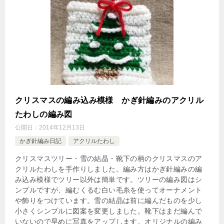
クリスマスの編み込み模様 かぎ針編みのアクリル
たわしの編み図
公開日：
2014年12月13日
かぎ針編み日記
アクリルたわし
クリスマスツリー・雪の結晶・靴下の柄のクリスマスのア
クリルたわしを手作りしました。編み方はかぎ針編みの編
み込み模様でツリー以外は簡単です。ツリーの編み図はシ
ンプルですが、編むくるむ白い毛糸を使ってオーナメント
や飾りをつけています。雪の結晶は前に編んだものを少し
小さくシンプルに図案を変更しました。靴下はまだ編んで
いないので早めに写真をアップします。オリジナルの編み