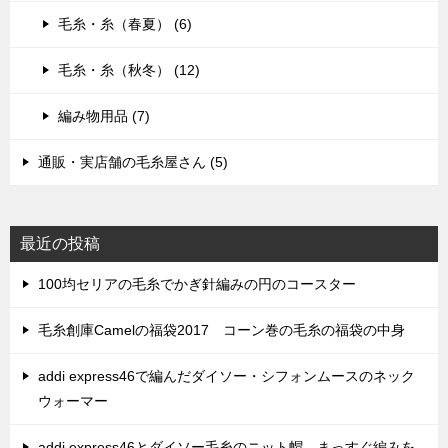
毛糸・糸（春夏） (6)
毛糸・糸（秋冬） (12)
編み物用品 (7)
通販・実店舗の毛糸屋さん (5)
最近の投稿
100均セリアの毛糸でかぎ針編みの円のコースター
毛糸創庫Camelの福袋2017 コーン巻の毛糸の福袋の中身
addi express46で編んだダイソー・シフォンムースのネック
ウォーマー
addi express46とダイソー毛糸のニット帽 まっすぐ編みを