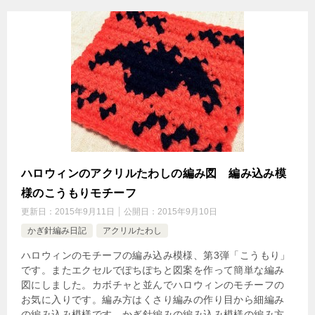
ハロウィンのアクリルたわしの編み図 編み込み模
様のこうもりモチーフ
更新日：
2015年9月11日
公開日：
2015年9月10日
かぎ針編み日記
アクリルたわし
ハロウィンのモチーフの編み込み模様、第3弾「こうもり」
です。またエクセルでぽちぽちと図案を作って簡単な編み
図にしました。カボチャと並んでハロウィンのモチーフの
お気に入りです。編み方はくさり編みの作り目から細編み
の編み込み模様です。かぎ針編みの編み込み模様の編み方