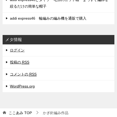
絞るだけの簡単な帽子
addi express46 輪編みの編み機を通販で購入
メタ情報
ログイン
投稿の
RSS
コメントの
RSS
WordPress.org
ここあみ
TOP
かぎ針編み作品