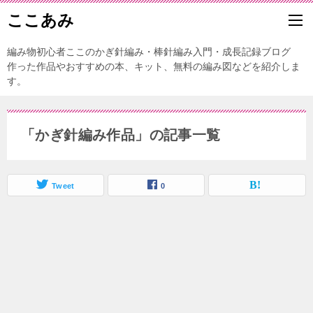
ここあみ
編み物初心者ここのかぎ針編み・棒針編み入門・成長記録ブログ
作った作品やおすすめの本、キット、無料の編み図などを紹介しま
す。
「かぎ針編み作品」の記事一覧
Tweet
0