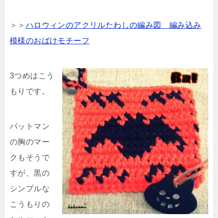
＞＞
ハロウィンのアクリルたわしの編み図 編み込み
模様のおばけモチーフ
3つめはこう
もりです。
バットマン
の胸のマー
クもそうで
すが、黒の
シンプルな
こうもりの