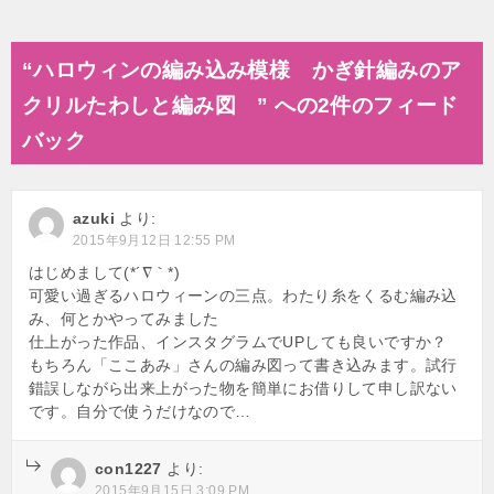
“ハロウィンの編み込み模様 かぎ針編みのア
クリルたわしと編み図 ” への2件のフィード
バック
azuki
より:
2015年9月12日 12:55 PM
はじめまして(*´∇｀*)
可愛い過ぎるハロウィーンの三点。わたり糸をくるむ編み込
み、何とかやってみました
仕上がった作品、インスタグラムでUPしても良いですか？
もちろん「ここあみ」さんの編み図って書き込みます。試行
錯誤しながら出来上がった物を簡単にお借りして申し訳ない
です。自分で使うだけなので…
con1227
より:
2015年9月15日 3:09 PM