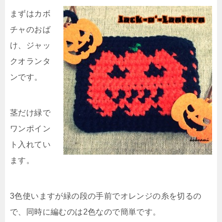
まずはカボ
チャのおば
け、ジャッ
クオランタ
ンです。
茎だけ緑で
ワンポイン
ト入れてい
ます。
3色使いますが緑の段の手前でオレンジの糸を切るの
で、同時に編むのは2色なので簡単です。