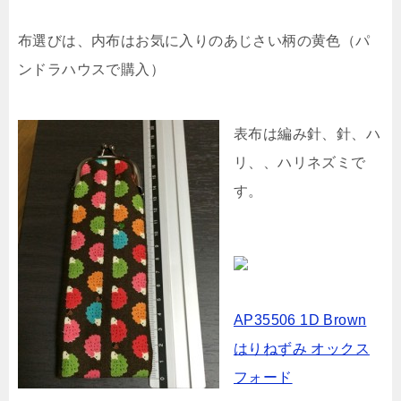
布選びは、内布はお気に入りのあじさい柄の黄色（パ
ンドラハウスで購入）
表布は編み針、針、ハ
リ、、ハリネズミで
す。
AP35506 1D Brown
はりねずみ オックス
フォード