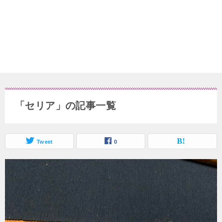
「セリア」の記事一覧
Tweet
0