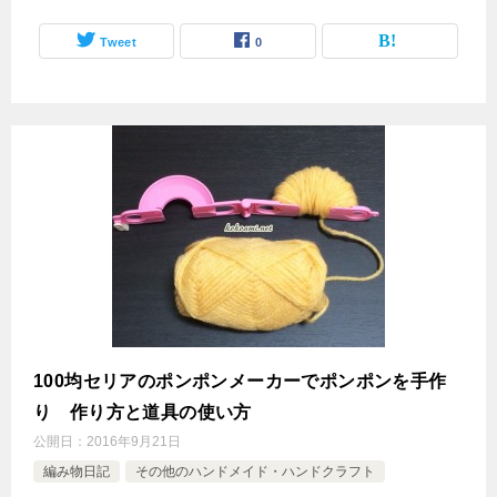
Tweet
0
100均セリアのポンポンメーカーでポンポンを手作
り 作り方と道具の使い方
公開日：
2016年9月21日
編み物日記
その他のハンドメイド・ハンドクラフト