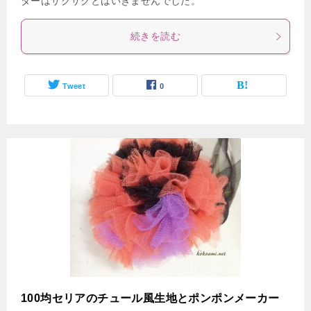
ダーはサクサクとはいきませんでした。
続きを読む
Tweet
0
100均セリアのチュール風生地とポンポンメーカー