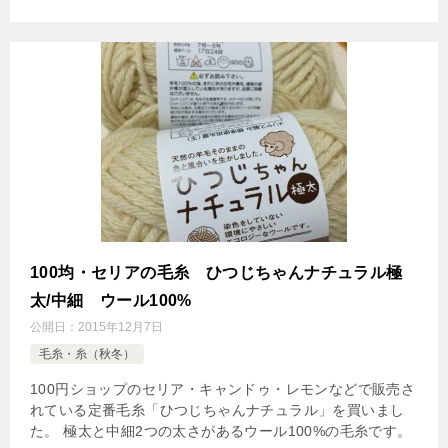
100均・セリアの毛糸 ひつじちゃんナチュラル極
太/中細 ウール100%
公開日：
2015年12月7日
毛糸・糸（秋冬）
100円ショップのセリア・キャンドゥ・レモンなどで販売さ
れている定番毛糸「ひつじちゃんナチュラル」を買いまし
た。 極太と中細2つの太さがあるウール100%の毛糸です。