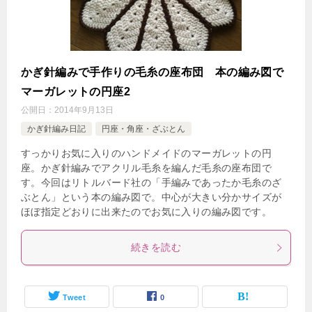
かぎ針編みで手作りの毛糸の座布団 本の編み図で
マーガレットの円座2
公開日：
2014年9月13日
かぎ針編み日記
円座・角座・ざぶとん
すっかりお気に入りのハンドメイドのマーガレットの円
座。かぎ針編みでアクリル毛糸を編んだ毛糸の座布団で
す。今回はリトルバード社の「手編みであったか毛糸のざ
ぶとん」という本の編み図で。中心が大きい分かサイズが
ほぼ指定どおりに出来たのでお気に入りの編み図です。
続きを読む
Tweet
0