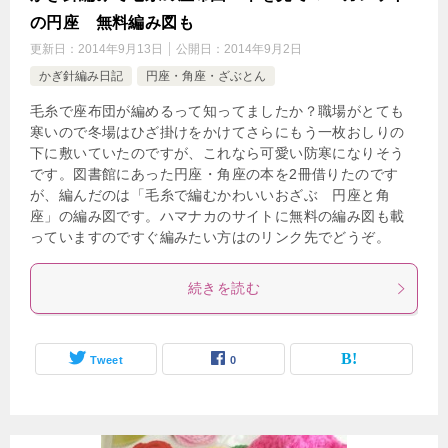
の円座 無料編み図も
更新日：
2014年9月13日
公開日：
2014年9月2日
かぎ針編み日記
円座・角座・ざぶとん
毛糸で座布団が編めるって知ってましたか？職場がとても
寒いので冬場はひざ掛けをかけてさらにもう一枚おしりの
下に敷いていたのですが、これなら可愛い防寒になりそう
です。図書館にあった円座・角座の本を2冊借りたのです
が、編んだのは「毛糸で編むかわいいおざぶ 円座と角
座」の編み図です。ハマナカのサイトに無料の編み図も載
っていますのですぐ編みたい方はのリンク先でどうぞ。
続きを読む
Tweet
0