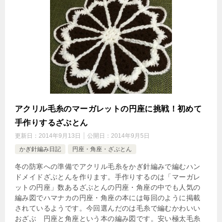
アクリル毛糸のマーガレットの円座に挑戦！初めて
手作りするざぶとん
更新日：
2014年9月13日
公開日：
2014年9月5日
かぎ針編み日記
円座・角座・ざぶとん
冬の防寒への準備でアクリル毛糸をかぎ針編みで編むハン
ドメイドざぶとんを作ります。手作りするのは「マーガレ
ットの円座」数あるざぶとんの円座・角座の中でも人気の
編み図でハマナカの円座・角座の本には毎回のように掲載
されているようです。今回選んだのは毛糸で編むかわいい
おざぶ 円座と角座という本の編み図です。安い極太毛糸