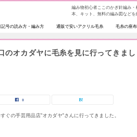
編み物初心者ここのかぎ針編み・
本、キット、無料の編み図などを
目記号の読み方・編み方
通販で安いアクリル毛糸
毛糸の座布
口のオカダヤに毛糸を見に行ってきまし
0
すぐの手芸用品店”オカダヤ”さんに行ってきました。