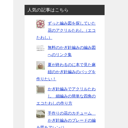
人気の記事はこちら
ずっと編み図を探していた
花のアクリルたわし（エコ
たわし）
無料のかぎ針編みの編み図
へのリンク集
夏が終わるのに本で見た麻
紐のかぎ針編みのバッグを
作りたい！
かぎ針編みでアクリルたわ
し 細編みの簡単な四角の
エコたわしの作り方
手作りの花のカチューム
かぎ針編みのブレードの編
み図をアレンジ