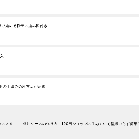
玉で編める帽子の編み図付き
購入
ドの手編みの座布団が完成
この冬の編み物予定 かぎ針編みのネックウォーマーと棒針編みのスヌード