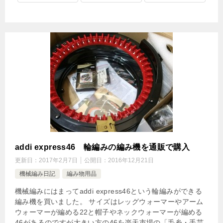
addi express46 輪編みの編み機を通販で購入
更新日：
2017年2月7日
公開日：
2016年12月21日
機械編み日記
編み物用品
機械編みにはまってaddi express46という輪編みができる
編み機を買いました。 サイズはレッグウォーマーやアーム
ウォーマーが編める22と帽子やネックウォーマーが編める
46があるのですが大きい方の46を楽天市場の「毛糸・手芸