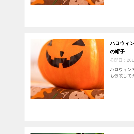
ハロウィ
の帽子
公開日：
20
ハロウィン
も仮装しての