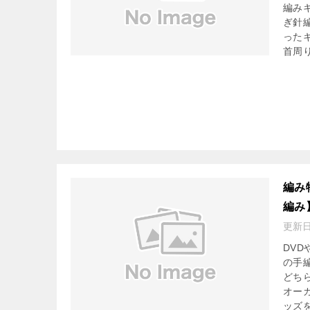
編み
ぎ針
った
首周
編み
編み
更新
DV
の手
どち
オー
ッズ