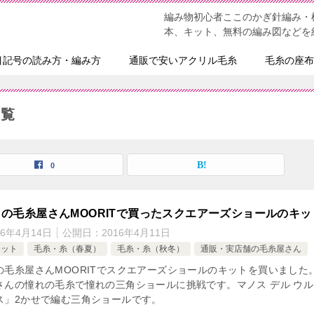
編み物初心者ここのかぎ針編み・
本、キット、無料の編み図などを
目記号の読み方・編み方
通販で安いアクリル毛糸
毛糸の座布
一覧
0
の毛糸屋さんMOORITで買ったスクエアーズショールのキッ
16年4月14日
公開日：
2016年4月11日
キット
毛糸・糸（春夏）
毛糸・糸（秋冬）
通販・実店舗の毛糸屋さん
の毛糸屋さんMOORITでスクエアーズショールのキットを買いました。
さんの憧れの毛糸で憧れの三角ショールに挑戦です。マノス デル ウル
ス」2かせで編む三角ショールです。