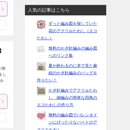
人気の記事はこちら
ずっと編み図を探していた
花のアクリルたわし（エコ
たわし）
無料のかぎ針編みの編み図
】
へのリンク集
夏が終わるのに本で見た麻
み物
紐のかぎ針編みのバッグを
まし
作りたい！
み
かぎ針編みでアクリルたわ
し 細編みの簡単な四角の
エコたわしの作り方
無料の編み図でバレンタイ
ンにぴったりなハートのア
クリルたわし