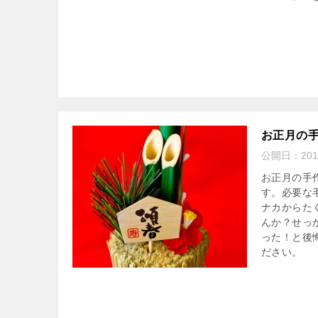
お正月の
公開日：
20
お正月の手
す。必要な
ナカからた
んか？せっ
った！と後
ださい。