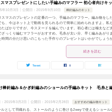
リスマスプレゼントにしたい手編みのマフラー 初心者向けキ
15年10月3日
公開日：
2015年9月10日
棒針編みのキット
リスマスのプレゼントの定番の一つ、手編みのマフラー。編み物をし
でも、今はネット上で動画を見られるので簡単に始められますよ。私
めたばかりですが、今スヌードを編んでいます。初心者には極太など
でざっくり編むマフラーがおすすめ。毛糸が太い分、早く編みあがり
た時間の分だけ思いのこもった手作りのプレゼントはいかがでしょう
続きを読む
Tweet
0
け棒針編み＆かぎ針編みのショールの手編みキット 毛糸と
日：
2015年3月2日
公開日：
2015年2月28日
おすすめの編み物キット
ールとして羽織れる、ストールのように巻ける2weyで使えるショール