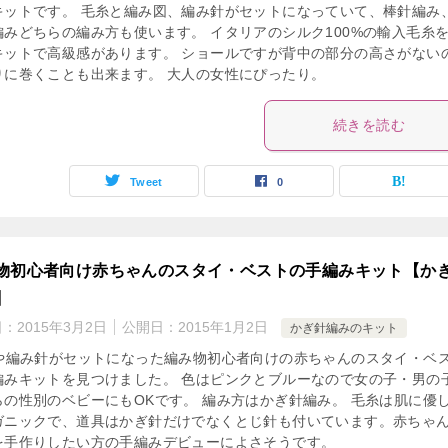
キットです。 毛糸と編み図、編み針がセットになっていて、棒針編み
編みどちらの編み方も使います。 イタリアのシルク100%の輸入毛糸
キットで高級感があります。 ショールですが背中の部分の高さがない
りに巻くことも出来ます。 大人の女性にぴったり。
続きを読む
Tweet
0
物初心者向け赤ちゃんのスタイ・ベストの手編みキット【か
】
日：
2015年3月2日
公開日：
2015年1月2日
かぎ針編みのキット
Dや編み針がセットになった編み物初心者向けの赤ちゃんのスタイ・ベ
編みキットを見つけました。 色はピンクとブルーなので女の子・男の
らの性別のベビーにもOKです。 編み方はかぎ針編み。 毛糸は肌に優
ガニックで、道具はかぎ針だけでなくとじ針も付いています。赤ちゃ
を手作りしたい方の手編みデビューによさそうです。