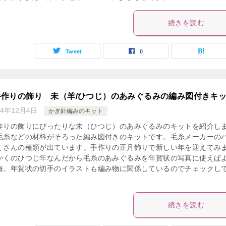
続きを読む
Tweet
0
手作りの飾り 未（羊/ひつじ）のあみぐるみの編み図付きキ
14年12月4日
かぎ針編みのキット
作りの飾りにぴったりな未（ひつじ）のあみぐるみのキットを紹介し
毛糸などの材料がそろった編み図付きのキットです。毛糸メーカーの
くさんの種類が出ています。手作りの正月飾りで新しい年を迎えてみ
かくのひつじ年なんだから毛糸のあみぐるみを年賀状の写真に使えば
悔。年賀状の切手のイラストも編み物に関係しているのでチェックし
続きを読む