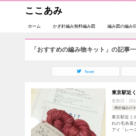
ここあみ
ホーム
かぎ針編み無料編み図
編み図の編み
「おすすめの編み物キット」の記事
Tweet
東京駅近く
更新日：
20
棒針編みの
東京駅近く
れの毛糸屋
アイ「レー