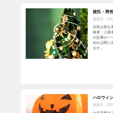
彼氏・男
更新日：
20
以前は初心
級者・上級
の定番の一
めれば間に
ます。
ハロウィ
更新日：
20
かぎ針編み