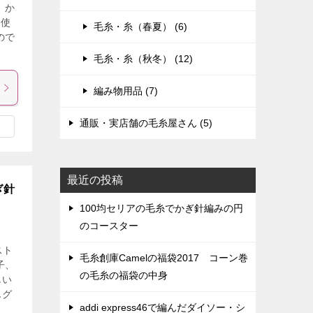
、か
を使
毛糸・糸（春夏） (6)
ので
毛糸・糸（秋冬） (12)
編み物用品 (7)
通販・実店舗の毛糸屋さん (5)
最近の投稿
ぎ針
100均セリアの毛糸でかぎ針編みの円
のコースター
スト
毛糸創庫Camelの福袋2017 コーン巻
子、
の毛糸の福袋の中身
しい
んグ
addi express46で編んだダイソー・シ