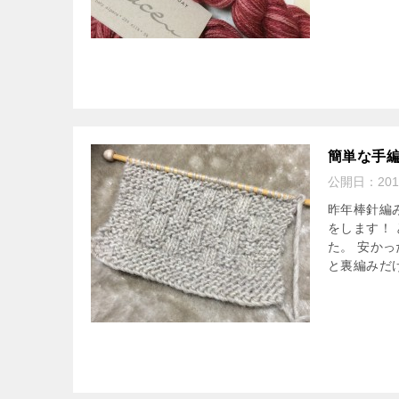
簡単な手
公開日：
20
昨年棒針編
をします！
た。 安か
と裏編みだ