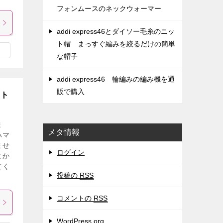
フォンムースのネックウォーマー
addi express46とダイソー毛糸のニッ
ト帽 まっすぐ編みを絞るだけの簡単
な帽子
addi express46 輪編みの編み機を通
販で購入
ット
ま
メタ情報
ハマ
ませ
ログイン
よか
てく
投稿の
RSS
コメントの
RSS
WordPress.org