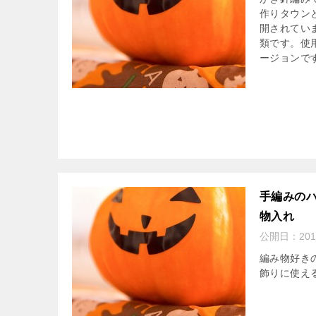
作りタウン
開されてい
類です。使
ージョンで
手編みの
物入れ
公開日：
20
編み物好き
飾りに使える