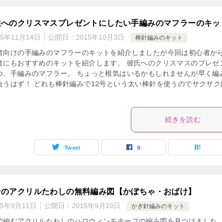
性へのクリスマスプレゼントにしたい手編みのマフラーのキッ
15年11月14日
公開日：
2015年10月3日
棒針編みのキット
者向けの手編みのマフラーのキットを紹介しましたが今回は初心者か
者にもおすすめのキットを紹介します。 彼氏へのクリスマスのプレゼ
つ、手編みのマフラー。 ちょっと根気はいるかもしれませんが早く編
合うはず！ どれも棒針編みで12号という太い棒針を使うのでサクサク
続きを読む
Tweet
0
ンのアクリルたわしの無料編み図【かぼちゃ・おばけ】
15年9月11日
公開日：
2015年9月10日
かぎ針編みのキット
で編むアクリルたわしのハロウィンモチーフの編み図を見つけました