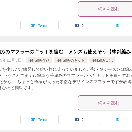
続きを読む
Tweet
0
編みのマフラーのキットを編む メンズも使えそう【棒針編み
15年11月9日
棒針編み作品
棒針編みのキット
棒針編み日記
みを少しだけ練習して縫い物に走っていましたが秋・冬シーズンは編
 ということでまずは簡単な手編みのマフラーからとキットを買ってみ
ったから！ ちょっと模様が入った素敵なデザインのマフラーですが表編
けなので簡単です。
続きを読む
Tweet
0