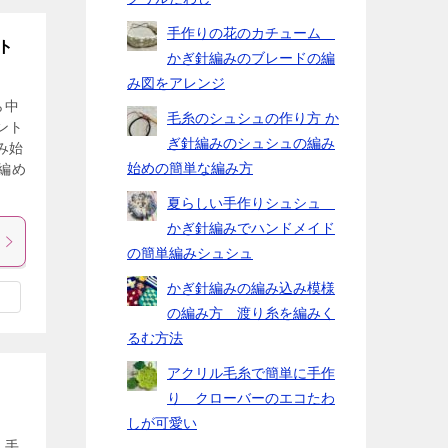
手作りの花のカチューム
ト
かぎ針編みのブレードの編
み図をアレンジ
ら中
毛糸のシュシュの作り方 か
ント
ぎ針編みのシュシュの編み
み始
始めの簡単な編み方
編め
夏らしい手作りシュシュ
かぎ針編みでハンドメイド
の簡単編みシュシュ
かぎ針編みの編み込み模様
の編み方 渡り糸を編みく
るむ方法
アクリル毛糸で簡単に手作
り クローバーのエコたわ
しが可愛い
。手