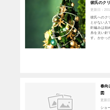
彼氏のク
更新日：
20
彼氏へのク
とがない人
針編みは始
糸を太い針
す。かかっ
春向
図
更新
ショ