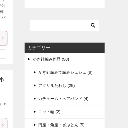
で公
種
けバ
カテゴリー
かぎ針編み作品 (50)
かぎ針編みで編みシュシュ (9)
小
アクリルたわし (28)
カチューム・ヘアバンド (4)
面の
ニット帽 (2)
円座・角座・ざぶとん (5)