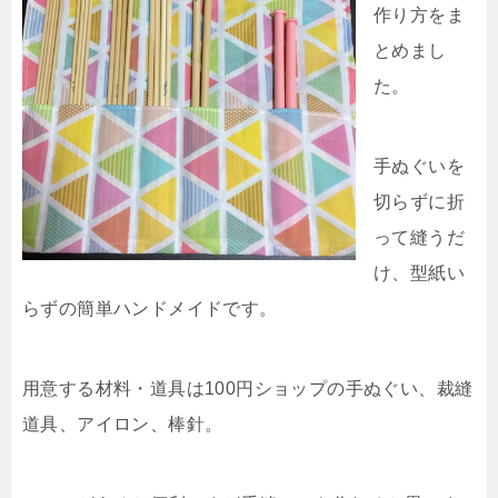
作り方をま
とめまし
た。
手ぬぐいを
切らずに折
って縫うだ
け、型紙い
らずの簡単ハンドメイドです。
用意する材料・道具は100円ショップの手ぬぐい、裁縫
道具、アイロン、棒針。