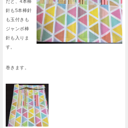
だと、4本棒
針も5本棒針
も玉付きも
ジャンボ棒
針も入りま
す。
巻きます。