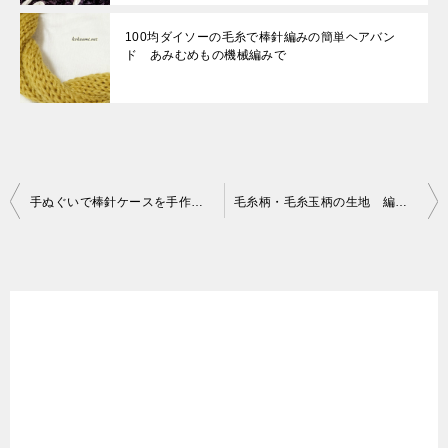
100均ダイソーの毛糸で棒針編みの簡単ヘアバン
ド あみむめもの機械編みで
投
手ぬぐいで棒針ケースを手作り 縫うだけで簡単な編み棒の収納ケース
毛糸柄・毛糸玉柄の生地 編み物の棒針やかぎ針などの編み針ケースに
稿
ナ
ビ
ゲ
ー
シ
ョ