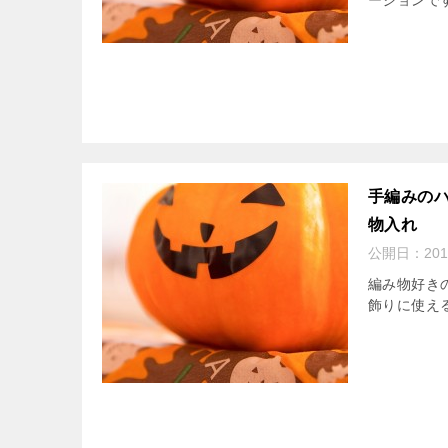
ージョンで
手編みの
物入れ
公開日：
20
編み物好き
飾りに使える