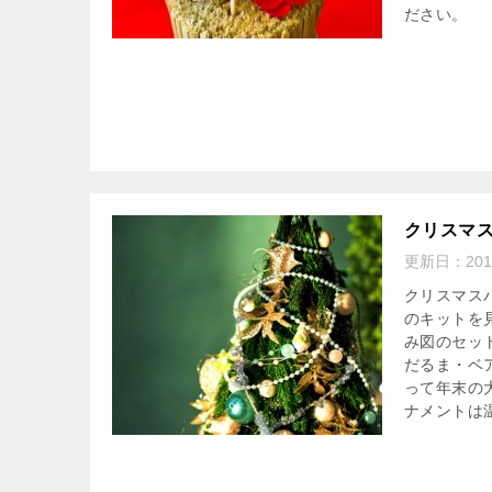
ださい。
クリスマ
更新日：
20
クリスマス
のキットを
み図のセッ
だるま・ベ
って年末の
ナメントは