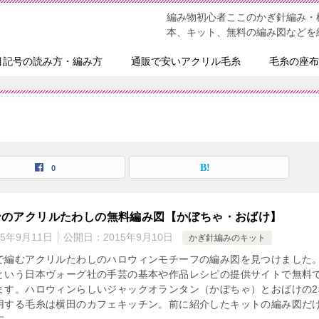
編み物初心者ここのかぎ針編み・
本、キット、無料の編み図などを
目記号の読み方・編み方
通販で安いアクリル毛糸
毛糸の座布
0
ンのアクリルたわしの無料編み図【かぼちゃ・おばけ】
15年9月11日
公開日：
2015年9月10日
かぎ針編みのキット
で編むアクリルたわしのハロウィンモチーフの編み図を見つけました
という日本ヴォーグ社の手芸の基本や作品レシピの提供サイトで無料
ます。ハロウィンらしいジャックオランタン（かぼちゃ）とおばけの2
用する毛糸は横田のカフェキッチン。前に紹介したキットの編み図だ