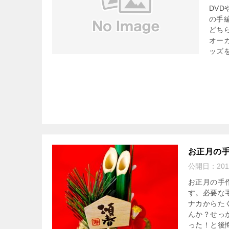
DV
の手
どち
オー
ッズ
お正月の
公開日：
20
お正月の手
す。必要な
ナカからた
んか？せっ
った！と後