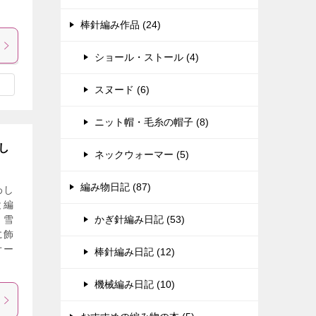
棒針編み作品 (24)
ショール・ストール (4)
スヌード (6)
ニット帽・毛糸の帽子 (8)
し
ネックウォーマー (5)
編み物日記 (87)
わし
と編
・雪
かぎ針編み日記 (53)
に飾
オー
棒針編み日記 (12)
機械編み日記 (10)