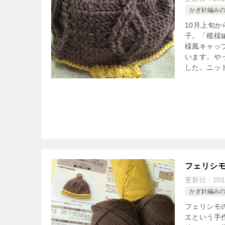
かぎ針編み
10月上旬
子。「模様
様風キャッ
います。や
した。ニッ
フェリシ
更新日：
20
かぎ針編み
フェリシモ
エという手