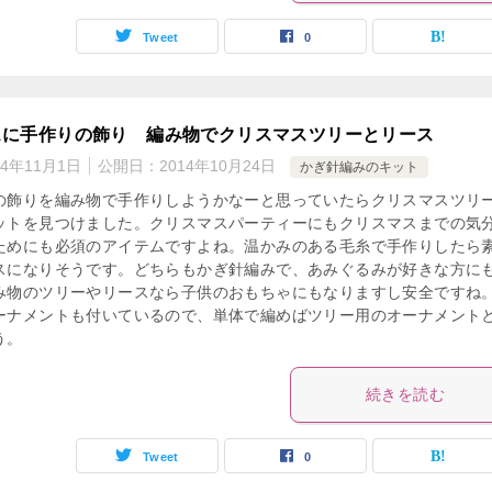
Tweet
0
スに手作りの飾り 編み物でクリスマスツリーとリース
14年11月1日
公開日：
2014年10月24日
かぎ針編みのキット
の飾りを編み物で手作りしようかなーと思っていたらクリスマスツリ
ットを見つけました。クリスマスパーティーにもクリスマスまでの気
ためにも必須のアイテムですよね。温かみのある毛糸で手作りしたら
スになりそうです。どちらもかぎ針編みで、あみぐるみが好きな方に
み物のツリーやリースなら子供のおもちゃにもなりますし安全ですね
ーナメントも付いているので、単体で編めばツリー用のオーナメント
う。
続きを読む
Tweet
0