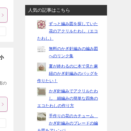
人気の記事はこちら
ずっと編み図を探していた
花のアクリルたわし（エコ
たわし）
無料のかぎ針編みの編み図
へのリンク集
小
夏が終わるのに本で見た麻
紐のかぎ針編みのバッグを
作りたい！
面の
かぎ針編みでアクリルたわ
し 細編みの簡単な四角の
エコたわしの作り方
手作りの花のカチューム
かぎ針編みのブレードの編
み図をアレンジ