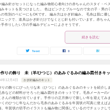
Dや編み針がセットになった編み物初心者向けの赤ちゃんのスタイ・ベ
編みキットを見つけました。 色はピンクとブルーなので女の子・男の
らの性別のベビーにもOKです。 編み方はかぎ針編み。 毛糸は肌に優
ガニックで、道具はかぎ針だけでなくとじ針も付いています。赤ちゃ
を手作りしたい方の手編みデビューによさそうです。
続きを読む
Tweet
0
手作りの飾り 未（羊/ひつじ）のあみぐるみの編み図付きキ
14年12月4日
かぎ針編みのキット
作りの飾りにぴったりな未（ひつじ）のあみぐるみのキットを紹介し
毛糸などの材料がそろった編み図付きのキットです。毛糸メーカーの
くさんの種類が出ています。手作りの正月飾りで新しい年を迎えてみ
かくのひつじ年なんだから毛糸のあみぐるみを年賀状の写真に使えば
悔。年賀状の切手のイラストも編み物に関係しているのでチェックし