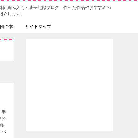
棒針編み入門・成長記録ブログ 作った作品やおすすめの
紹介します。
団の本
サイトマップ
。手
で公
種
けバ