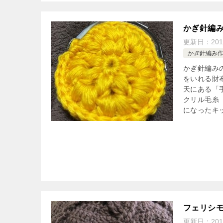
かぎ針編
更新日：
20
かぎ針編み
かぎ針編み
をいれる財
天にある「
クリル毛糸
になったキ
フェリシ
更新日：
20