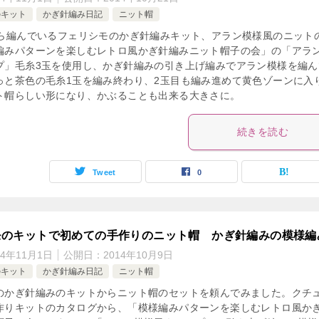
のキット
かぎ針編み日記
ニット帽
から編んでいるフェリシモのかぎ針編みキット、アラン模様風のニット
編みパターンを楽しむレトロ風かぎ針編みニット帽子の会」の「アラ
プ」毛糸3玉を使用し、かぎ針編みの引き上げ編みでアラン模様を編ん
っと茶色の毛糸1玉を編み終わり、2玉目も編み進めて黄色ゾーンに入
ト帽らしい形になり、かぶることも出来る大きさに。
続きを読む
Tweet
0
モのキットで初めての手作りのニット帽 かぎ針編みの模様編
14年11月1日
公開日：
2014年10月9日
のキット
かぎ針編み日記
ニット帽
のかぎ針編みのキットからニット帽のセットを頼んでみました。クチ
作りキットのカタログから、「模様編みパターンを楽しむレトロ風か