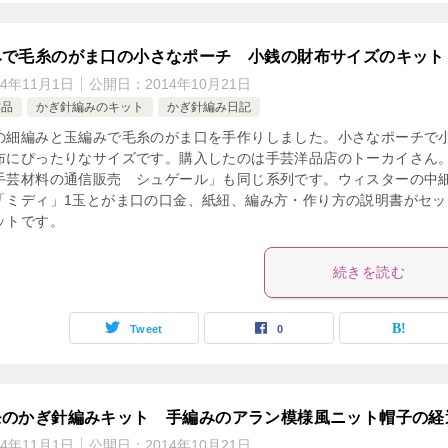
みで毛糸のがま口の小さなポーチ 小銭の財布サイズのキット
14年11月1日
公開日：
2014年10月21日
作品
かぎ針編みのキット
かぎ針編み日記
の細編みと玉編みで毛糸のがま口を手作りしました。小さなポーチで
布にぴったりなサイズです。購入したのは手芸洋品店のトーカイさん
手芸材料の通信販売 シュゲール」も同じ系列です。ウィスターの中
「ミディ」1玉とがま口の口金、紙紐、編み方・作り方の説明書がセッ
ットです。
続きを読む
Tweet
0
モのかぎ針編みキット 手編みのアラン模様風ニット帽子の経
14年11月1日
公開日：
2014年10月21日