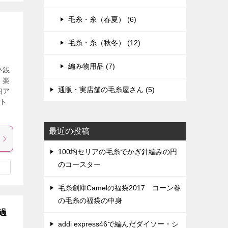
毛糸・糸（春夏） (6)
毛糸・糸（秋冬） (12)
編み物用品 (7)
小銭
。楽
通販・実店舗の毛糸屋さん (5)
細ア
ト
最近の投稿
100均セリアの毛糸でかぎ針編みの円
のコースター
毛糸創庫Camelの福袋2017 コーン巻
の毛糸の福袋の中身
過
addi express46で編んだダイソー・シ