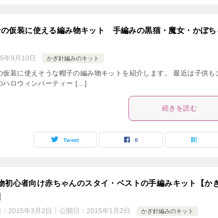
ンの仮装に使える編み物キット 手編みの黒猫・魔女・かぼち
15年9月10日
かぎ針編みのキット
の仮装に使えそうな帽子の編み物キットを紹介します。 最近は子供も
ハロウィンパーティー […]
続きを読む
Tweet
0
物初心者向け赤ちゃんのスタイ・ベストの手編みキット【か
】
日：
2015年3月2日
公開日：
2015年1月2日
かぎ針編みのキット