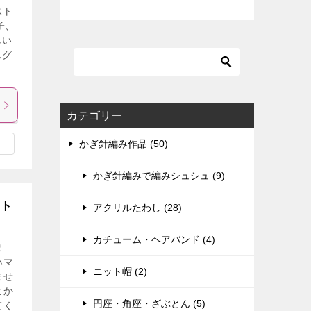
スト
子、
しい
んグ
カテゴリー
かぎ針編み作品 (50)
かぎ針編みで編みシュシュ (9)
ット
アクリルたわし (28)
カチューム・ヘアバンド (4)
ま
ハマ
ニット帽 (2)
ませ
よか
円座・角座・ざぶとん (5)
てく