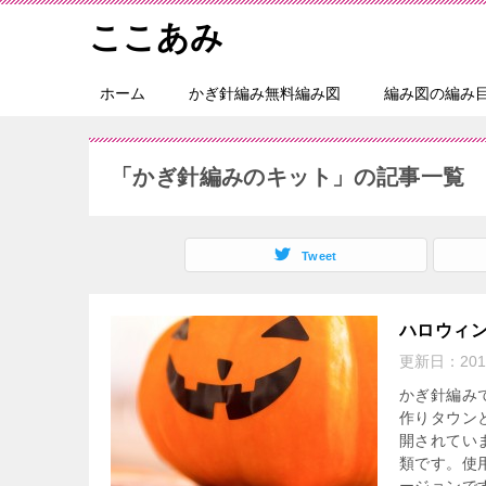
ここあみ
ホーム
かぎ針編み無料編み図
編み図の編み
「かぎ針編みのキット」の記事一覧
Tweet
ハロウィ
更新日：
20
かぎ針編み
作りタウン
開されてい
類です。使