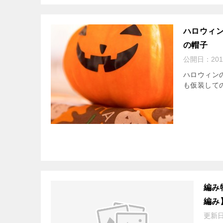
ハロウィ
の帽子
公開日：
20
ハロウィン
も仮装しての
編み
編み
更新