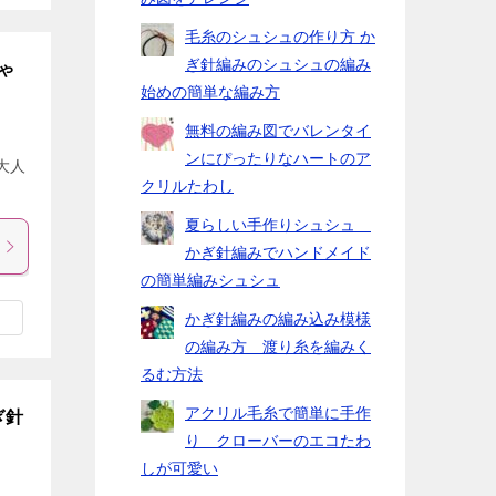
毛糸のシュシュの作り方 か
ぎ針編みのシュシュの編み
ゃ
始めの簡単な編み方
無料の編み図でバレンタイ
ンにぴったりなハートのア
大人
クリルたわし
夏らしい手作りシュシュ
かぎ針編みでハンドメイド
の簡単編みシュシュ
かぎ針編みの編み込み模様
の編み方 渡り糸を編みく
るむ方法
アクリル毛糸で簡単に手作
ぎ針
り クローバーのエコたわ
しが可愛い