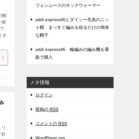
フォンムースのネックウォーマー
の帽
addi express46とダイソー毛糸のニッ
ン模
ト帽 まっすぐ編みを絞るだけの簡単
で
りま
な帽子
addi express46 輪編みの編み機を通
販で購入
メタ情報
ログイン
み
投稿の
RSS
コメントの
RSS
ュリ
ぎ針
WordPress.org