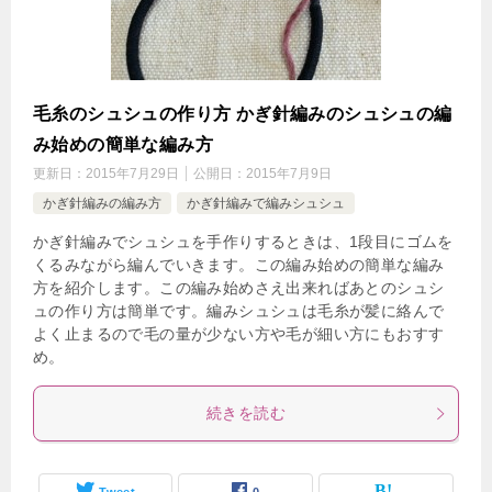
毛糸のシュシュの作り方 かぎ針編みのシュシュの編
み始めの簡単な編み方
更新日：
2015年7月29日
公開日：
2015年7月9日
かぎ針編みの編み方
かぎ針編みで編みシュシュ
かぎ針編みでシュシュを手作りするときは、1段目にゴムを
くるみながら編んでいきます。この編み始めの簡単な編み
方を紹介します。この編み始めさえ出来ればあとのシュシ
ュの作り方は簡単です。編みシュシュは毛糸が髪に絡んで
よく止まるので毛の量が少ない方や毛が細い方にもおすす
め。
続きを読む