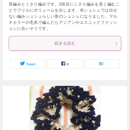
長編みとくさり編みです。2段目にくさり編みを長く編むこ
とでフリルにボリュームを出します。布シュシュでは出せ
ない編みシュシュらしい形のシュシュになりました。マル
チカラーの毛糸で編んだらアジアンやエスニックファッシ
ョンに合いそうです。
続きを読む
Tweet
0