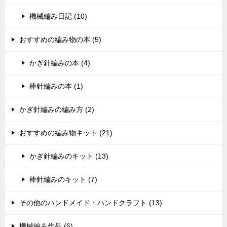
機械編み日記 (10)
おすすめの編み物の本 (5)
かぎ針編みの本 (4)
棒針編みの本 (1)
かぎ針編みの編み方 (2)
おすすめの編み物キット (21)
かぎ針編みのキット (13)
棒針編みのキット (7)
その他のハンドメイド・ハンドクラフト (13)
機械編み作品 (6)