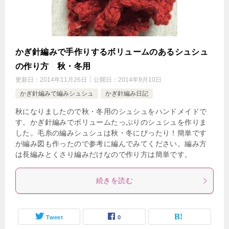
かぎ針編みで手作りするボリュームのあるシュシュ
の作り方 秋・冬用
更新日：
2014年11月26日
公開日：
2014年9月10日
かぎ針編みで編みシュシュ
かぎ針編み日記
秋になりましたので秋・冬用のシュシュをハンドメイドで
す。かぎ針編みでボリュームたっぷりのシュシュを作りま
した。毛糸の編みシュシュは秋・冬にぴったり！簡単です
が編み図も作ったので参考に編んでみてください。編み方
は長編みとくさり編みだけなので作り方は簡単です。
続きを読む
Tweet
0