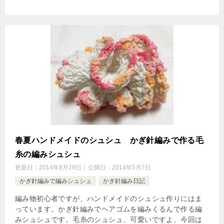
春夏ハンドメイドのシュシュ かぎ針編みで作る毛
糸の編みシュシュ
更新日：
2014年8月29日
公開日：
2014年5月7日
かぎ針編みで編みシュシュ
かぎ針編み日記
編み物初心者ですが、ハンドメイドのシュシュ作りにはま
っています。かぎ針編みでヘアゴムを編みくるんで作る編
みシュシュです。毛糸のシュシュ、可愛いですよ。今回は