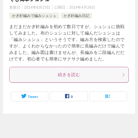
更新日：
2014年8月23日
公開日：
2014年4月26日
かぎ針編みで編みシュシュ
かぎ針編み日記
まだまだかぎ針編みを初めて数日ですが、シュシュに挑戦
してみました。布のシュシュに対して編んだシュシュは
「編みシュシュ」というそうです。編み方を検索したので
すが、よくわからなかったので簡単に長編みだけで編んで
みました。編み図は書けませんが、長編みを二段編んだだ
けです。初心者でも簡単にサクサク編めました。
続きを読む
Tweet
0