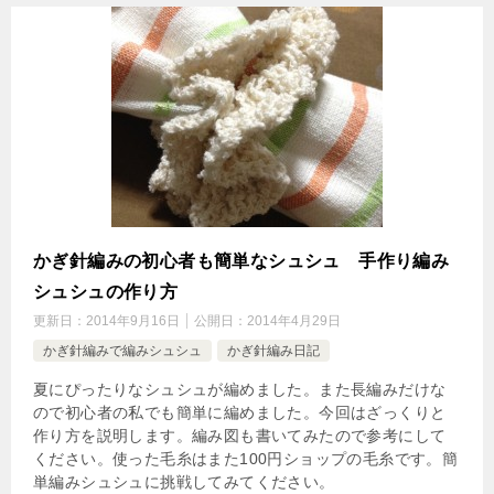
かぎ針編みの初心者も簡単なシュシュ 手作り編み
シュシュの作り方
更新日：
2014年9月16日
公開日：
2014年4月29日
かぎ針編みで編みシュシュ
かぎ針編み日記
夏にぴったりなシュシュが編めました。また長編みだけな
ので初心者の私でも簡単に編めました。今回はざっくりと
作り方を説明します。編み図も書いてみたので参考にして
ください。使った毛糸はまた100円ショップの毛糸です。簡
単編みシュシュに挑戦してみてください。