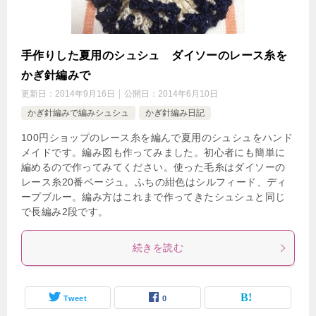
手作りした夏用のシュシュ ダイソーのレース糸を
かぎ針編みで
更新日：
2014年9月16日
公開日：
2014年6月10日
かぎ針編みで編みシュシュ
かぎ針編み日記
100円ショップのレース糸を編んで夏用のシュシュをハンド
メイドです。編み図も作ってみました。初心者にも簡単に
編めるので作ってみてください。使った毛糸はダイソーの
レース糸20番ベージュ。ふちの紺色はシルフィード、ディ
ープブルー。編み方はこれまで作ってきたシュシュと同じ
で長編み2段です。
続きを読む
Tweet
0