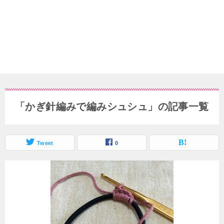
「かぎ針編みで編みシュシュ」の記事一覧
Tweet
0