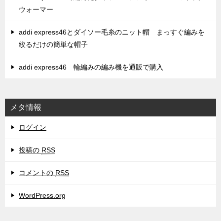
ウォーマー
addi express46とダイソー毛糸のニット帽 まっすぐ編みを
絞るだけの簡単な帽子
addi express46 輪編みの編み機を通販で購入
メタ情報
ログイン
投稿の
RSS
コメントの
RSS
WordPress.org