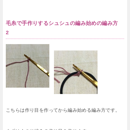
毛糸で手作りするシュシュの編み始めの編み方
2
こちらは作り目を作ってから編み始める編み方です。