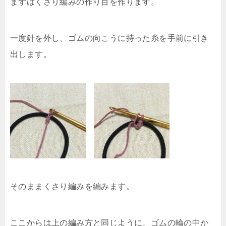
まずはくさり編みの作り目を作ります。
一度針を外し、ゴムの向こうに持った糸を手前に引き
出します。
そのままくさり編みを編みます。
ここからは上の編み方と同じように、ゴムの輪の中か