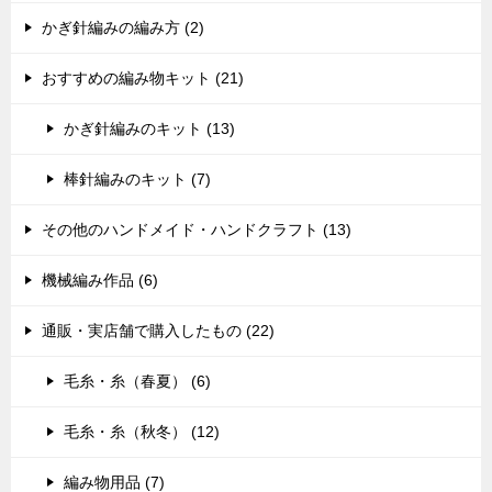
かぎ針編みの編み方 (2)
おすすめの編み物キット (21)
かぎ針編みのキット (13)
棒針編みのキット (7)
その他のハンドメイド・ハンドクラフト (13)
機械編み作品 (6)
通販・実店舗で購入したもの (22)
毛糸・糸（春夏） (6)
毛糸・糸（秋冬） (12)
編み物用品 (7)