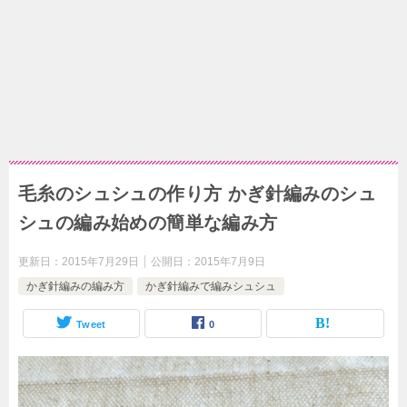
毛糸のシュシュの作り方 かぎ針編みのシュ
シュの編み始めの簡単な編み方
更新日：
2015年7月29日
公開日：
2015年7月9日
かぎ針編みの編み方
かぎ針編みで編みシュシュ
Tweet
0