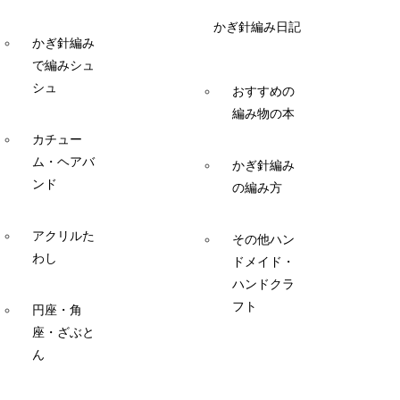
かぎ針編み日記
かぎ針編み
で編みシュ
シュ
おすすめの
編み物の本
カチュー
ム・ヘアバ
かぎ針編み
ンド
の編み方
アクリルた
その他ハン
わし
ドメイド・
ハンドクラ
フト
円座・角
座・ざぶと
ん