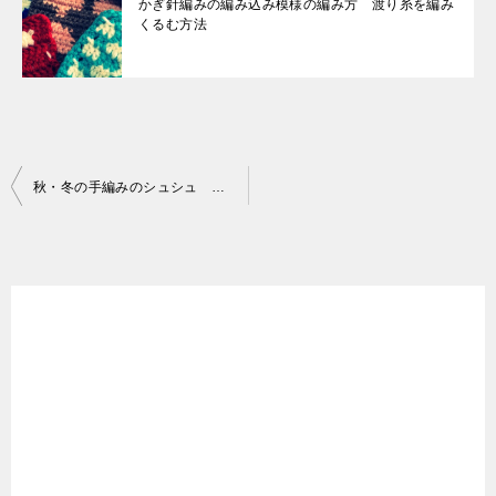
かぎ針編みの編み込み模様の編み方 渡り糸を編み
くるむ方法
投
秋・冬の手編みのシュシュ 毛糸で手作りかぎ針編みの2色2重シュシュ
稿
ナ
ビ
ゲ
ー
シ
ョ
ン