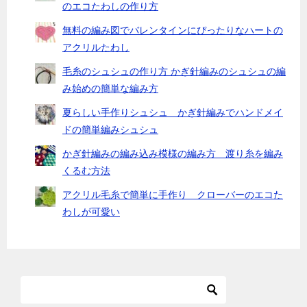
のエコたわしの作り方
無料の編み図でバレンタインにぴったりなハートの
アクリルたわし
毛糸のシュシュの作り方 かぎ針編みのシュシュの編
み始めの簡単な編み方
夏らしい手作りシュシュ かぎ針編みでハンドメイ
ドの簡単編みシュシュ
かぎ針編みの編み込み模様の編み方 渡り糸を編み
くるむ方法
アクリル毛糸で簡単に手作り クローバーのエコた
わしが可愛い