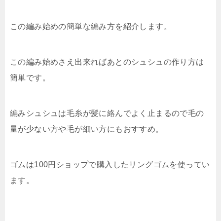
この編み始めの簡単な編み方を紹介します。
この編み始めさえ出来ればあとのシュシュの作り方は
簡単です。
編みシュシュは毛糸が髪に絡んでよく止まるので毛の
量が少ない方や毛が細い方にもおすすめ。
ゴムは100円ショップで購入したリングゴムを使ってい
ます。