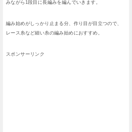
みながら1段目に長編みを編んでいきます。
編み始めがしっかり止まる分、作り目が目立つので、
レース糸など細い糸の編み始めにおすすめ。
スポンサーリンク