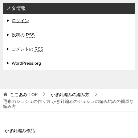
メタ情報
ログイン
投稿の
RSS
コメントの
RSS
WordPress.org
ここあみ
TOP
かぎ針編みの編み方
毛糸のシュシュの作り方 かぎ針編みのシュシュの編み始めの簡単な
編み方
かぎ針編み作品