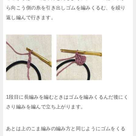
ら向こう側の糸を引き出しゴムを編みくるむ、を繰り
返し編んで行きます。
1段目に長編みを編むときはゴムを編みくるんだ後にく
さり編みを編んで立ち上がります。
あとは上のこま編みの編み方と同じようにゴムをくる