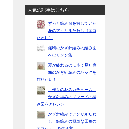
人気の記事はこちら
ずっと編み図を探していた
花のアクリルたわし（エコ
たわし）
無料のかぎ針編みの編み図
へのリンク集
夏が終わるのに本で見た麻
紐のかぎ針編みのバッグを
作りたい！
も
手作りの花のカチューム
かぎ針編みのブレードの編
み図をアレンジ
かぎ針編みでアクリルたわ
し 細編みの簡単な四角の
エコたわしの作り方