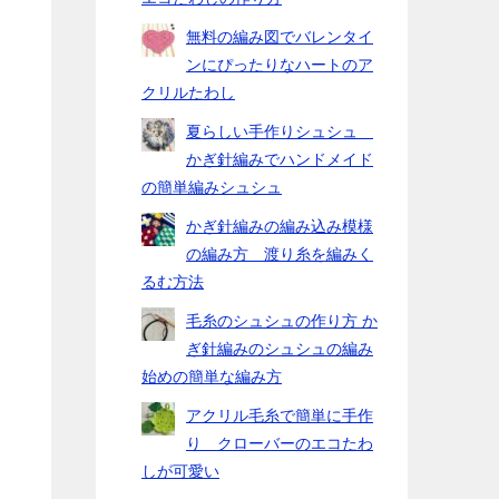
無料の編み図でバレンタイ
ンにぴったりなハートのア
角
クリルたわし
夏らしい手作りシュシュ
かぎ針編みでハンドメイド
の簡単編みシュシュ
かぎ針編みの編み込み模様
の編み方 渡り糸を編みく
るむ方法
毛糸のシュシュの作り方 か
ぎ針編みのシュシュの編み
始めの簡単な編み方
アクリル毛糸で簡単に手作
り クローバーのエコたわ
しが可愛い