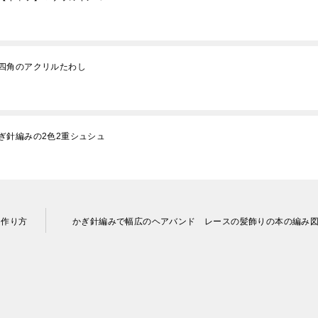
四角のアクリルたわし
ぎ針編みの2色2重シュシュ
な作り方
かぎ針編みで幅広のヘアバンド レースの髪飾りの本の編み