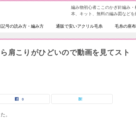
編み物初心者ここのかぎ針編み・
本、キット、無料の編み図などを
目記号の読み方・編み方
通販で安いアクリル毛糸
毛糸の座布
たら肩こりがひどいので動画を見てスト
0
した。