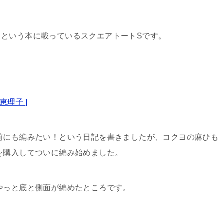
」という本に載っているスクエアトートSです。
恵理子 ]
前にも編みたい！という日記を書きましたが、コクヨの麻ひ
を購入してついに編み始めました。
やっと底と側面が編めたところです。