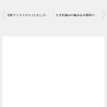
投
北欧テイストのエコたわしの編み図から 簡単なボーダーのアクリルたわし
かぎ針編みの編み込み模様のアクリルたわし 北欧イメージの葉っぱ
稿
ナ
ビ
ゲ
ー
シ
ョ
ン