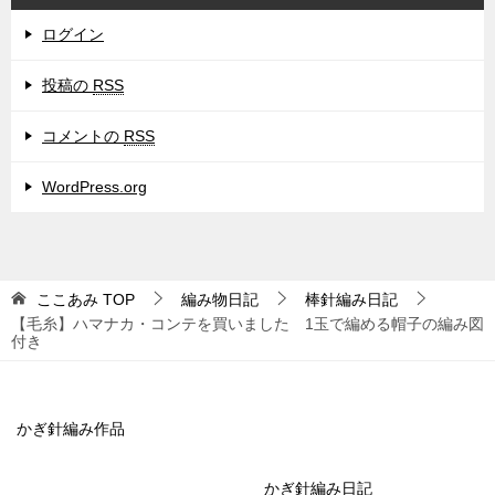
ログイン
投稿の
RSS
コメントの
RSS
WordPress.org
ここあみ
TOP
編み物日記
棒針編み日記
【毛糸】ハマナカ・コンテを買いました 1玉で編める帽子の編み図
付き
かぎ針編み作品
かぎ針編み日記