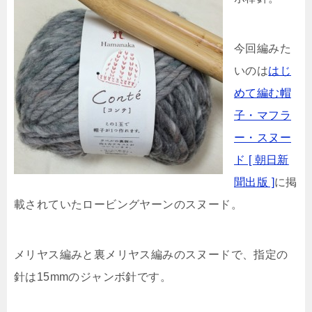
今回編みた
いのは
はじ
めて編む帽
子・マフラ
ー・スヌー
ド [ 朝日新
聞出版 ]
に掲
載されていたロービングヤーンのスヌード。
メリヤス編みと裏メリヤス編みのスヌードで、指定の
針は15mmのジャンボ針です。