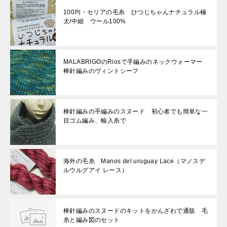
100均・セリアの毛糸 ひつじちゃんナチュラル極
太/中細 ウール100%
MALABRIGOのRiosで手編みのネックウォーマー
棒針編みのヴィントシーフ
棒針編みの手編みのスヌード 初心者でも簡単な一
目ゴム編み、輸入糸で
海外の毛糸 Manos del uruguay Lace（マノスデ
ルウルグアイ レース）
棒針編みのスヌードのキットをかんざわで通販 毛
糸と編み図のセット