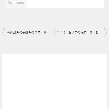
投
棒針編みの手編みのスヌード 初心者でも簡単な一目ゴム編み、輸入糸で
100均・セリアの毛糸 ひつじちゃんナチュラル極太/中細 ウール100%
稿
ナ
ビ
ゲ
ー
シ
ョ
ン