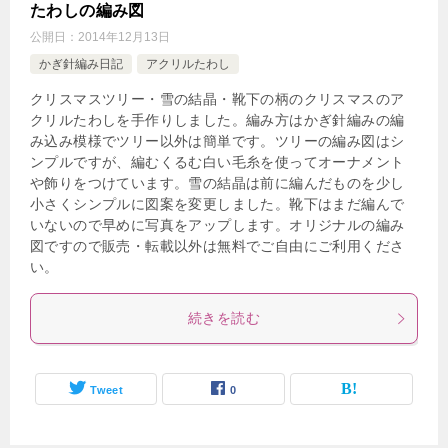
たわしの編み図
公開日：
2014年12月13日
かぎ針編み日記
アクリルたわし
クリスマスツリー・雪の結晶・靴下の柄のクリスマスのア
クリルたわしを手作りしました。編み方はかぎ針編みの編
み込み模様でツリー以外は簡単です。ツリーの編み図はシ
ンプルですが、編むくるむ白い毛糸を使ってオーナメント
や飾りをつけています。雪の結晶は前に編んだものを少し
小さくシンプルに図案を変更しました。靴下はまだ編んで
いないので早めに写真をアップします。オリジナルの編み
図ですので販売・転載以外は無料でご自由にご利用くださ
い。
続きを読む
Tweet
0